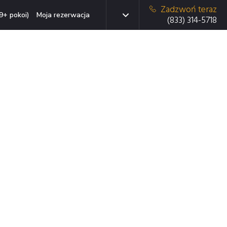
Zadzwoń teraz
9+ pokoi)
Moja rezerwacja
(833) 314-5718