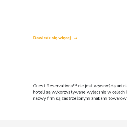
Jesteśmy niezależną siecią turystyczną
oferującą ponad 100 000 hoteli na cały
Dowiedz się więcej
Guest Reservations™ nie jest własnością ani n
hoteli są wykorzystywane wyłącznie w celach i
nazwy firm są zastrzeżonymi znakami towarowym