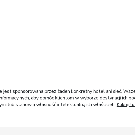
m świecie
ie jest sponsorowana przez żaden konkretny hotel ani sieć. Wsz
nformacyjnych, aby pomóc klientom w wyborze destynacji ich pod
i lub stanowią własność intelektualną ich właścicieli.
Kliknij tu