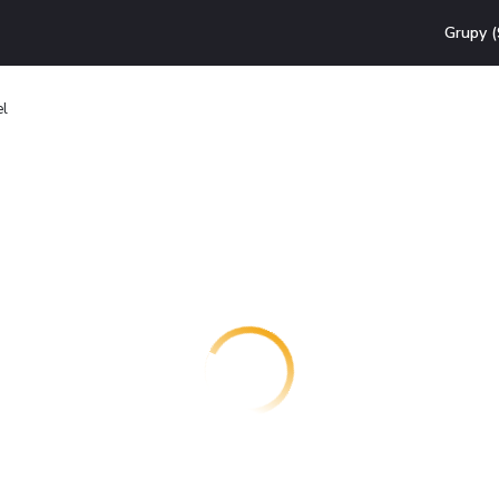
Grupy (
el