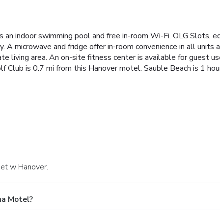
es an indoor swimming pool and free in-room Wi-Fi. OLG Slots, 
 A microwave and fridge offer in-room convenience in all units a
te living area. An on-site fitness center is available for guest 
lf Club is 0.7 mi from this Hanover motel. Sauble Beach is 1 hou
eet w Hanover.
na Motel?