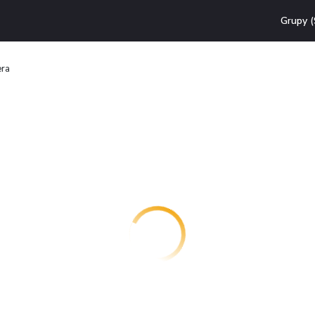
Grupy (
era