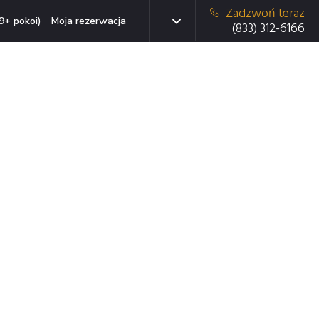
Zadzwoń teraz
9+ pokoi)
Moja rezerwacja
(833) 312-6166