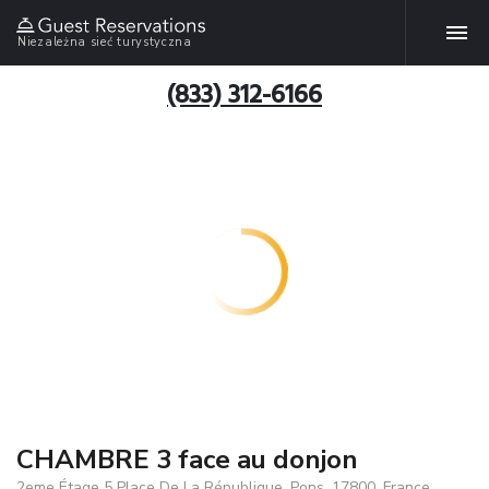
Niezależna sieć turystyczna
(833) 312-6166
CHAMBRE 3 face au donjon
2eme Étage 5 Place De La République, Pons, 17800, France