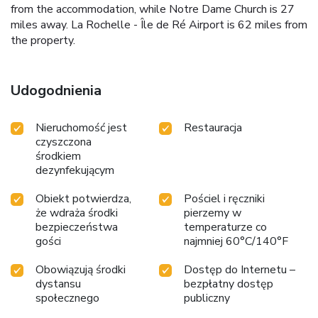
from the accommodation, while Notre Dame Church is 27
miles away. La Rochelle - Île de Ré Airport is 62 miles from
the property.
Udogodnienia
Nieruchomość jest
Restauracja
czyszczona
środkiem
dezynfekującym
Obiekt potwierdza,
Pościel i ręczniki
że wdraża środki
pierzemy w
bezpieczeństwa
temperaturze co
gości
najmniej 60°C/140°F
Obowiązują środki
Dostęp do Internetu –
dystansu
bezpłatny dostęp
społecznego
publiczny