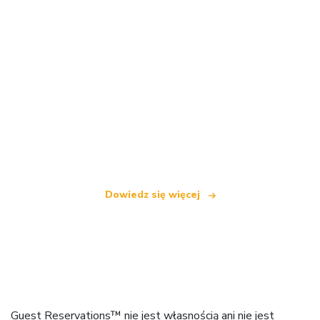
Jesteśmy niezależną siecią turystyczną
oferującą ponad 100 000 hoteli na całym świecie
Dowiedz się więcej
Guest Reservations™ nie jest własnością ani nie jest