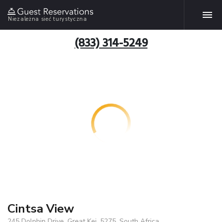
Niezależna sieć turystyczna
(833) 314-5249
Cintsa View
245 Dolphin Drive, Great Kei, 5275, South Africa