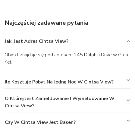
outdoor pool and a spa tub. This vacation home also
features complimentary wireless Internet access, a picnic
area, and barbecue grills.
Business, Other Amenities
Najczęściej zadawane pytania
Featured amenities include laundry facilities, a safe deposit
box at the front desk, and a water dispenser. Free self
parking is available onsite.
Jaki Jest Adres Cintsa View?
Obiekt znajduje się pod adresem 245 Dolphin Drive w Great
Kei.
Ile Kosztuje Pobyt Na Jedną Noc W Cintsa View?
O Której Jest Zameldowanie I Wymeldowanie W
Cintsa View?
Czy W Cintsa View Jest Basen?