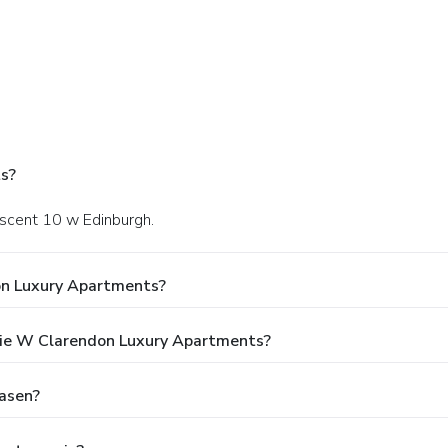
ts?
escent 10 w Edinburgh.
on Luxury Apartments?
ie W Clarendon Luxury Apartments?
asen?