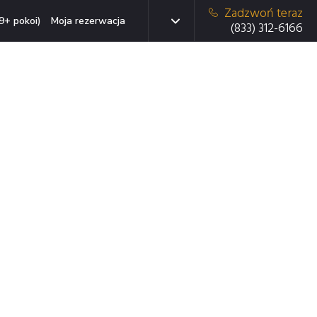
Zadzwoń teraz
9+ pokoi)
Moja rezerwacja
(833) 312-6166