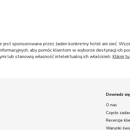
ie jest sponsorowana przez żaden konkretny hotel ani sieć. Wsz
nformacyjnych, aby pomóc klientom w wyborze destynacji ich pod
i lub stanowią własność intelektualną ich właścicieli.
Kliknij tu
Dowiedz się
O nas
Często zada
Recenzje kli
Warunki świ