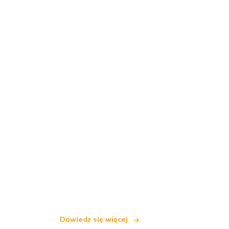
Jesteśmy niezależną siecią turystyczną
oferującą ponad 100 000 hoteli na cały
Dowiedz się więcej