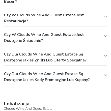
Basen?
bathrobes and towels for your convenience. Begin your day
on a delightful note with a scrumptious complimentary
breakfast, consistently served at Clouds Wine and Guest
Czy W Clouds Wine And Guest Estate Jest
Estate. During your visit, indulge in a range of delightful
Restauracja?
culinary choices at hotel to enhance your experience.
Experience a fantastic evening effortlessly! Relish an
Czy W Clouds Wine And Guest Estate Jest
entertaining night without venturing beyond the confines of
the bar. Do you possess exceptional culinary skills?
Dostępne Śniadanie?
Prepare your meals personally within the hotel at its BBQ
facilities. During your stay at hotel, an array of engaging
Czy Dla Clouds Wine And Guest Estate Są
activities and amenities guarantees a delightful
Dostępne Jakieś Zniżki Lub Oferty Specjalne?
experience.Treat and spoil yourself by taking a trip to
massage.Begin your holiday perfectly by taking a plunge
into the swimming pool.
Czy Dla Clouds Wine And Guest Estate Są
Dostępne Jakieś Kody Promocyjne Lub Kupony?
Lokalizacja
Clouds Wine And Guest Estate