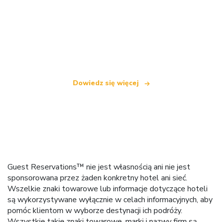
Jesteśmy niezależną siecią turystyczną
oferującą ponad 100 000 hoteli na całym świecie
Dowiedz się więcej
Guest Reservations™ nie jest własnością ani nie jest
sponsorowana przez żaden konkretny hotel ani sieć.
Wszelkie znaki towarowe lub informacje dotyczące hoteli
są wykorzystywane wyłącznie w celach informacyjnych, aby
pomóc klientom w wyborze destynacji ich podróży.
Wszystkie takie znaki towarowe, marki i nazwy firm są