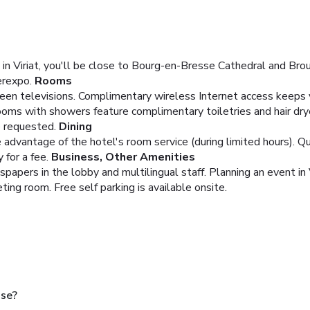
n Viriat, you'll be close to Bourg-en-Bresse Cathedral and Brou 
erexpo.
Rooms
reen televisions. Complimentary wireless Internet access keeps 
rooms with showers feature complimentary toiletries and hair dr
e requested.
Dining
e advantage of the hotel's room service (during limited hours). Qu
 for a fee.
Business, Other Amenities
pers in the lobby and multilingual staff. Planning an event in V
ing room. Free self parking is available onsite.
sse?