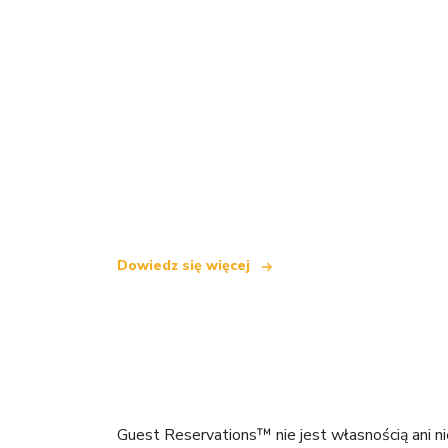
Jesteśmy niezależną siecią turystyczną
oferującą ponad 100 000 hoteli na cały
Dowiedz się więcej
Guest Reservations™ nie jest własnością ani n