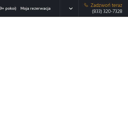
Zadzwoń teraz
9+ pokoi)
Moja rezerwacja
(833) 320-7328