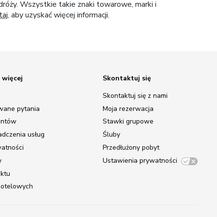
róży. Wszystkie takie znaki towarowe, marki i
taj
, aby uzyskać więcej informacji.
 więcej
Skontaktuj się
Skontaktuj się z nami
wane pytania
Moja rezerwacja
entów
Stawki grupowe
adczenia usług
Śluby
watności
Przedłużony pobyt
y
Ustawienia prywatności
ektu
 hotelowych