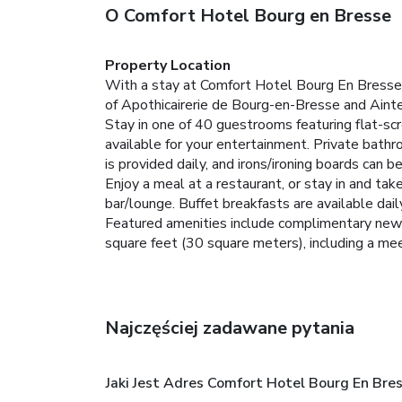
O Comfort Hotel Bourg en Bresse
Property Location
With a stay at Comfort Hotel Bourg En Bresse i
of Apothicairerie de Bourg-en-Bresse and Aint
Stay in one of 40 guestrooms featuring flat-sc
available for your entertainment. Private bath
is provided daily, and irons/ironing boards can b
Enjoy a meal at a restaurant, or stay in and tak
bar/lounge. Buffet breakfasts are available daily
Featured amenities include complimentary newspa
square feet (30 square meters), including a meet
Najczęściej zadawane pytania
Jaki Jest Adres Comfort Hotel Bourg En Bre