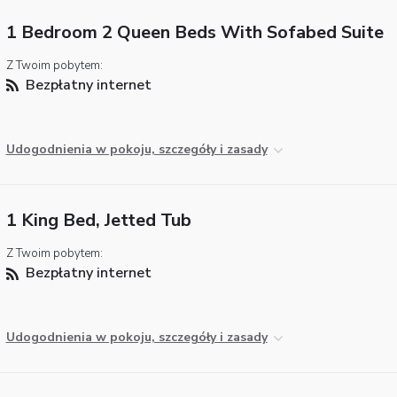
1 Bedroom 2 Queen Beds With Sofabed Suite
Z Twoim pobytem:
Bezpłatny internet
Udogodnienia w pokoju, szczegóły i zasady
1 King Bed, Jetted Tub
Z Twoim pobytem:
Bezpłatny internet
Udogodnienia w pokoju, szczegóły i zasady