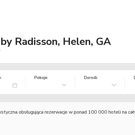
 by Radisson, Helen, GA
S
:
Pokoje:
Dorośli
rystyczna obsługująca rezerwacje w ponad 100 000 hoteli na ca