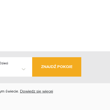
Dzieci
ZNAJDŹ POKOJE
łym świecie.
Dowiedz się więcej