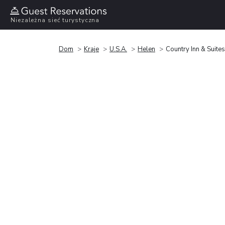
Niezależna sieć turystyczna
Dom
Kraje
U.S.A.
Helen
Country Inn & Suite