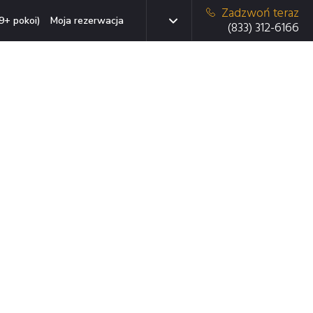
Zadzwoń teraz
9+ pokoi)
Moja rezerwacja
(833) 312-6166