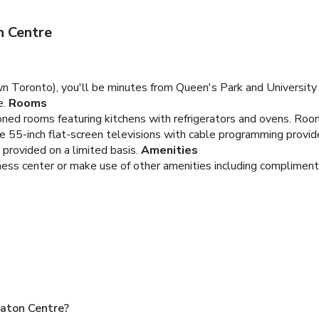
n Centre
 Toronto), you'll be minutes from Queen's Park and University 
e.
Rooms
ioned rooms featuring kitchens with refrigerators and ovens. Roo
le 55-inch flat-screen televisions with cable programming provi
 provided on a limited basis.
Amenities
tness center or make use of other amenities including compliment
Eaton Centre?