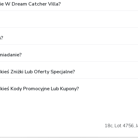
e W Dream Catcher Villa?
a?
niadanie?
ieś Zniżki Lub Oferty Specjalne?
akieś Kody Promocyjne Lub Kupony?
18c, Lot 4756, J