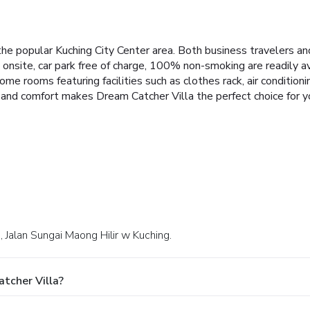
he popular Kuching City Center area. Both business travelers and 
park onsite, car park free of charge, 100% non-smoking are readily 
e rooms featuring facilities such as clothes rack, air conditioni
 and comfort makes Dream Catcher Villa the perfect choice for yo
 Jalan Sungai Maong Hilir w Kuching.
tcher Villa?