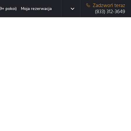
Zadzwoń teraz
9+ pokoi)
Moja rezerwacja
(833) 312-3649