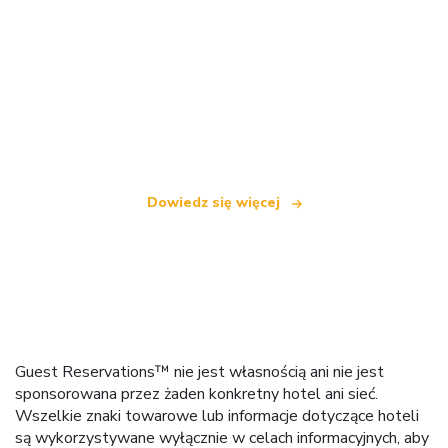
Jesteśmy niezależną siecią turystyczną
oferującą ponad 100 000 hoteli na całym świecie
Dowiedz się więcej
Guest Reservations™ nie jest własnością ani nie jest
sponsorowana przez żaden konkretny hotel ani sieć.
Wszelkie znaki towarowe lub informacje dotyczące hoteli
są wykorzystywane wyłącznie w celach informacyjnych, aby