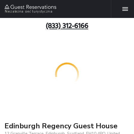
Niezależna sieć turystyczna
(833) 312-6166
Edinburgh Regency Guest House
12 Granville Terrace, Edinburgh, Scotland, EH10 4PQ, United