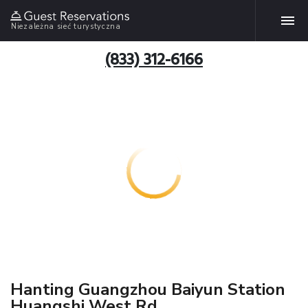
Niezależna sieć turystyczna
(833) 312-6166
Hanting Guangzhou Baiyun Station
Huangshi West Rd