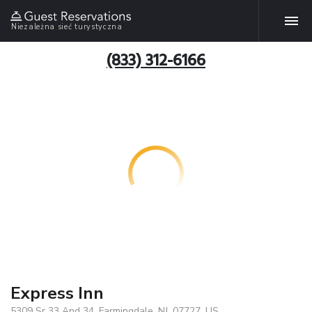
Niezależna sieć turystyczna
(833) 312-6166
Express Inn
5309 Sr 33 And 34, Farmingdale, NJ, 07727, US