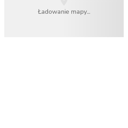
Ładowanie mapy...
Jesteśmy niezależną siecią turystyczną
oferującą ponad 100 000 hoteli na całym świecie