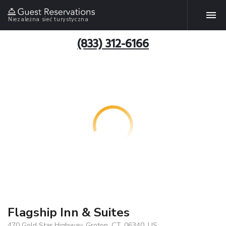
Niezależna sieć turystyczna
(833) 312-6166
Flagship Inn & Suites
470 Gold Star Highway, Groton, CT, 06340, US