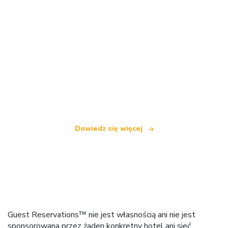
Jesteśmy niezależną siecią turystyczną
oferującą ponad 100 000 hoteli na całym świecie
Dowiedz się więcej
Guest Reservations™ nie jest własnością ani nie jest
sponsorowana przez żaden konkretny hotel ani sieć.