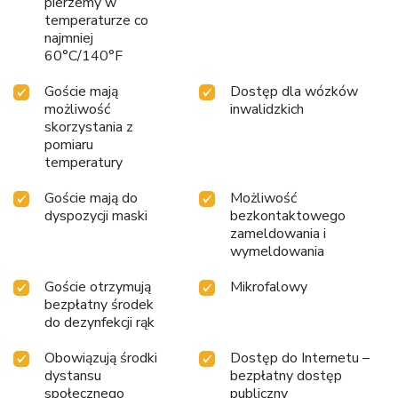
pierzemy w
temperaturze co
najmniej
60°C/140°F
Goście mają
Dostęp dla wózków
możliwość
inwalidzkich
skorzystania z
pomiaru
temperatury
Goście mają do
Możliwość
dyspozycji maski
bezkontaktowego
zameldowania i
wymeldowania
Goście otrzymują
Mikrofalowy
bezpłatny środek
do dezynfekcji rąk
Obowiązują środki
Dostęp do Internetu –
dystansu
bezpłatny dostęp
społecznego
publiczny