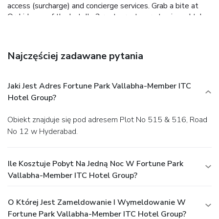
access (surcharge) and concierge services. Grab a bite at
Orchid, one of the hotel's 2 restaurants, or stay in and take
advantage of the 24-hour room service. Wrap up your day
with a drink at the bar/lounge. Buffet breakfasts are
available daily from 7 AM to 10:30 AM for a fee. Featured
Najczęściej zadawane pytania
amenities include a 24-hour business center, limo/town car
service, and express check-in. Planning an event in
Hyderabad? This hotel has 2217 square feet (206 square
Jaki Jest Adres Fortune Park Vallabha-Member ITC
meters) of space consisting of conference space and a
Hotel Group?
meeting room. For a surcharge, guests may use a roundtrip
airport shuttle (available 24 hours) and a train station pick-
Obiekt znajduje się pod adresem Plot No 515 & 516, Road
up service.
No 12 w Hyderabad.
Ile Kosztuje Pobyt Na Jedną Noc W Fortune Park
Vallabha-Member ITC Hotel Group?
O Której Jest Zameldowanie I Wymeldowanie W
Fortune Park Vallabha-Member ITC Hotel Group?