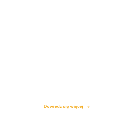
Jesteśmy niezależną siecią turystyczną
oferującą ponad 100 000 hoteli na całym świecie
Dowiedz się więcej