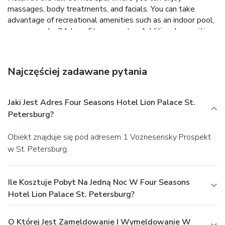
massages, body treatments, and facials. You can take
advantage of recreational amenities such as an indoor pool,
a sauna, and a 24-hour fitness center. Additional amenities
at this hotel include complimentary wireless Internet
access, concierge services, and babysitting (surcharge).
Enjoy Asian cuisine at Sintoho, one of the hotel's 3
Najczęściej zadawane pytania
restaurants, or stay in and take advantage of the 24-hour
room service. Wrap up your day with a drink at the
bar/lounge. Buffet breakfasts are available daily from 7 AM
Jaki Jest Adres Four Seasons Hotel Lion Palace St.
to 11 AM for a fee. Featured amenities include
Petersburg?
complimentary wired Internet access, a 24-hour business
center, and limo/town car service. Planning an event in St.
Obiekt znajduje się pod adresem 1 Voznesensky Prospekt
Petersburg? This hotel has facilities measuring 9203
w St. Petersburg.
square feet (855 square meters), including a conference
center. A roundtrip airport shuttle is provided for a
surcharge (available 24 hours).
Ile Kosztuje Pobyt Na Jedną Noc W Four Seasons
Hotel Lion Palace St. Petersburg?
O Której Jest Zameldowanie I Wymeldowanie W