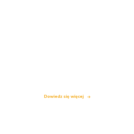
Jesteśmy niezależną siecią turystyczną
oferującą ponad 100 000 hoteli na całym świecie
Dowiedz się więcej