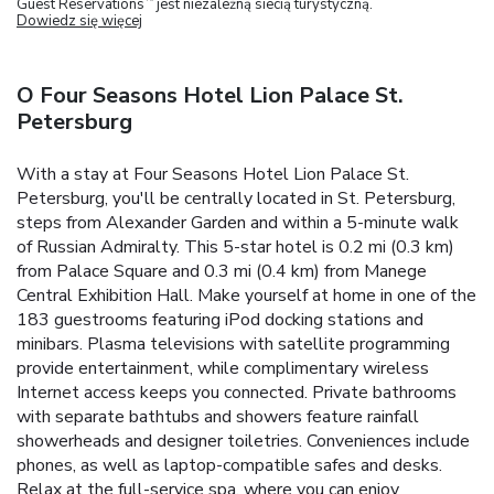
Guest Reservations
jest niezależną siecią turystyczną.
Dowiedz się więcej
O Four Seasons Hotel Lion Palace St.
Petersburg
With a stay at Four Seasons Hotel Lion Palace St.
Petersburg, you'll be centrally located in St. Petersburg,
steps from Alexander Garden and within a 5-minute walk
of Russian Admiralty. This 5-star hotel is 0.2 mi (0.3 km)
from Palace Square and 0.3 mi (0.4 km) from Manege
Central Exhibition Hall. Make yourself at home in one of the
183 guestrooms featuring iPod docking stations and
minibars. Plasma televisions with satellite programming
provide entertainment, while complimentary wireless
Internet access keeps you connected. Private bathrooms
with separate bathtubs and showers feature rainfall
showerheads and designer toiletries. Conveniences include
phones, as well as laptop-compatible safes and desks.
Relax at the full-service spa, where you can enjoy