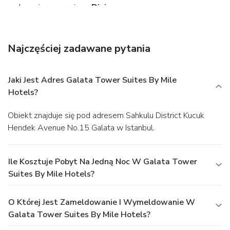
and concierge services.
Dining
Enjoy a bite to eat at a coffee shop/café, or stay in and take
advantage of the apartment's 24-hour room service.
Breakfast is available for a fee.
Business, Other
Najczęściej zadawane pytania
Amenities
Featured amenities include express check-in, express
check-out, and dry cleaning/laundry services. A roundtrip
Jaki Jest Adres Galata Tower Suites By Mile
airport shuttle is provided for a surcharge (available 24
Hotels?
hours), and self parking (subject to charges) is available
onsite.
Obiekt znajduje się pod adresem Sahkulu District Kucuk
Hendek Avenue No.15 Galata w Istanbul.
Ile Kosztuje Pobyt Na Jedną Noc W Galata Tower
Suites By Mile Hotels?
O Której Jest Zameldowanie I Wymeldowanie W
Galata Tower Suites By Mile Hotels?