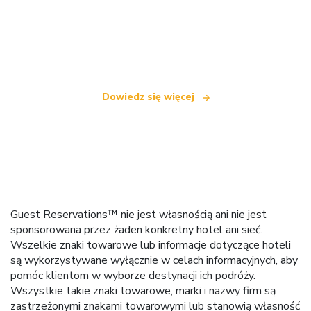
Jesteśmy niezależną siecią turystyczną
oferującą ponad 100 000 hoteli na całym świecie
Dowiedz się więcej
Guest Reservations™ nie jest własnością ani nie jest
sponsorowana przez żaden konkretny hotel ani sieć.
Wszelkie znaki towarowe lub informacje dotyczące hoteli
są wykorzystywane wyłącznie w celach informacyjnych, aby
pomóc klientom w wyborze destynacji ich podróży.
Wszystkie takie znaki towarowe, marki i nazwy firm są
zastrzeżonymi znakami towarowymi lub stanowią własność