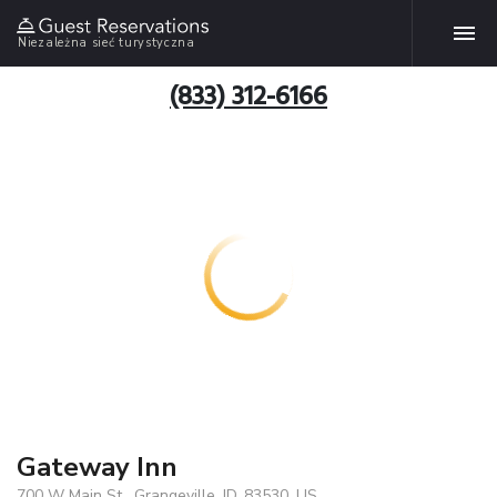
Niezależna sieć turystyczna
(833) 312-6166
Gateway Inn
700 W Main St , Grangeville, ID, 83530, US