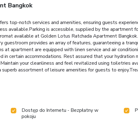
nt Bangkok
s top-notch services and amenities, ensuring guests experienc
ccess available.Parking is accessible, supplied by the apartment 
undromat available at Golden Lotus Ratchada Apartment Bangkok.I
ry guestroom provides an array of features, guaranteeing a tranqu
ms at apartment are equipped with linen service and air conditio
ered in certain accommodations. Rest assured that your hydratio
Maintain your cleanliness and feel revitalized using toiletries a
perb assortment of leisure amenities for guests to enjoy.Treat 
Dostęp do Internetu - Bezpłatny w
P
pokoju