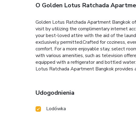
O Golden Lotus Ratchada Apartme
Golden Lotus Ratchada Apartment Bangkok offer
visit by utilizing the complimentary internet a
your best-loved attire with the aid of the la
exclusively permitted.Crafted for coziness, eve
comfort. For a more enjoyable stay, select roo
with various amenities, such as television off
equipped with a refrigerator and bottled water.
Lotus Ratchada Apartment Bangkok provides a su
Udogodnienia
Lodówka