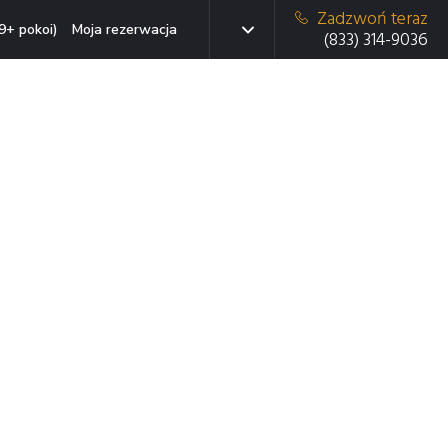
Zadzwoń teraz
9+ pokoi)
Moja rezerwacja
(833) 314-9036