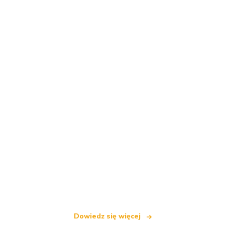
Jesteśmy niezależną siecią turystyczną
oferującą ponad 100 000 hoteli na całym świecie
Dowiedz się więcej