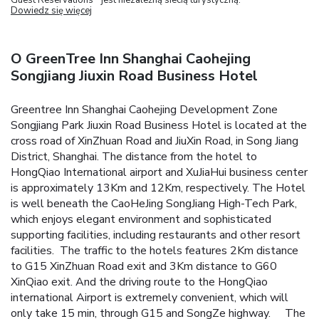
Dowiedz się więcej
O GreenTree Inn Shanghai Caohejing
Songjiang Jiuxin Road Business Hotel
Greentree Inn Shanghai Caohejing Development Zone
Songjiang Park Jiuxin Road Business Hotel is located at the
cross road of XinZhuan Road and JiuXin Road, in Song Jiang
District, Shanghai. The distance from the hotel to
HongQiao International airport and XuJiaHui business center
is approximately 13Km and 12Km, respectively. The Hotel
is well beneath the CaoHeJing SongJiang High-Tech Park,
which enjoys elegant environment and sophisticated
supporting facilities, including restaurants and other resort
facilities. The traffic to the hotels features 2Km distance
to G15 XinZhuan Road exit and 3Km distance to G60
XinQiao exit. And the driving route to the HongQiao
international Airport is extremely convenient, which will
only take 15 min, through G15 and SongZe highway. The