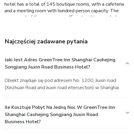
hotel has a total of 145 boutique rooms, with a cafeteria
and a meeting room with hundred person capacity. The
equipment of the rooms are sufficient and top graded,
including centralized air conditioner and free Wifi, which is
adequately suitable for your business trip. Besides the
Hotel also provides business center, laundry room and
Najczęściej zadawane pytania
other auxiliary services. GreenTree Inn, just experience!
Jaki Jest Adres GreenTree Inn Shanghai Caohejing
Songjiang Jiuxin Road Business Hotel?
Obiekt znajduje się pod adresem No. 1200, Jiuxin road
(Xinzhuan Road and Jiuxin road intersection) w Shanghai.
Ile Kosztuje Pobyt Na Jedną Noc W GreenTree Inn
Shanghai Caohejing Songjiang Jiuxin Road
Business Hotel?