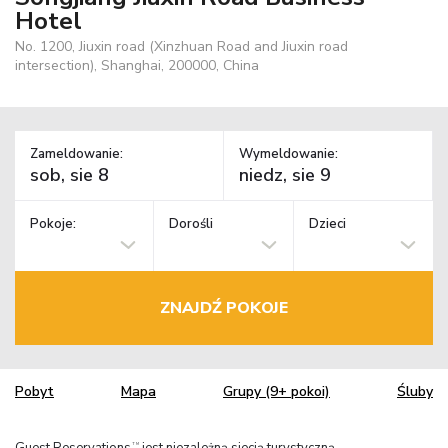
Hotel
No. 1200, Jiuxin road (Xinzhuan Road and Jiuxin road
intersection), Shanghai, 200000, China
Zameldowanie:
Wymeldowanie:
Pokoje:
Dorośli
Dzieci
ZNAJDŹ POKOJE
Pobyt
Mapa
Grupy (9+ pokoi)
Śluby
Guest Reservations
jest niezależną siecią turystyczną.
TM