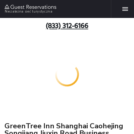
Niezależna sieć turystyczna
(833) 312-6166
GreenTree Inn Shanghai Caohejing
Songjiang Jiuxin Road Business