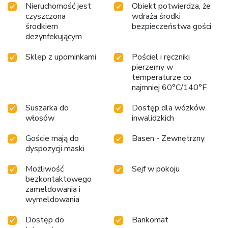
Nieruchomość jest
Obiekt potwierdza, że
czyszczona
wdraża środki
środkiem
bezpieczeństwa gości
dezynfekującym
Sklep z upominkami
Pościel i ręczniki
pierzemy w
temperaturze co
najmniej 60°C/140°F
Suszarka do
Dostęp dla wózków
włosów
inwalidzkich
Goście mają do
Basen - Zewnętrzny
dyspozycji maski
Możliwość
Sejf w pokoju
bezkontaktowego
zameldowania i
wymeldowania
Dostęp do
Bankomat