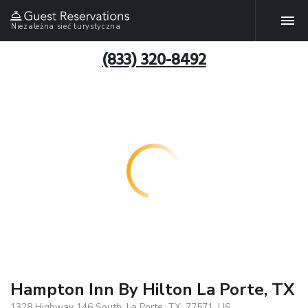
Niezależna sieć turystyczna
(833) 320-8492
Hampton Inn By Hilton La Porte, TX
1328 Highway 146 South, La Porte, TX, 77571, US