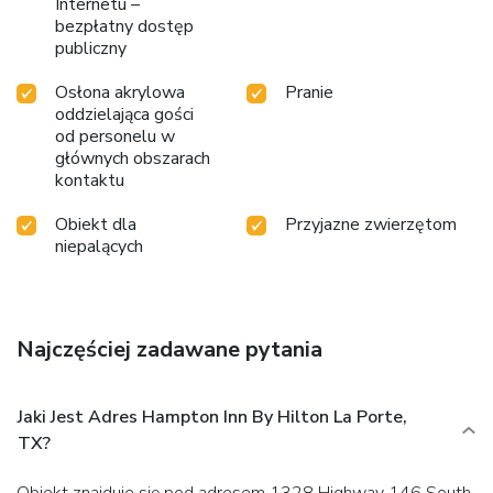
Internetu –
bezpłatny dostęp
publiczny
Osłona akrylowa
Pranie
oddzielająca gości
od personelu w
głównych obszarach
kontaktu
Obiekt dla
Przyjazne zwierzętom
niepalących
Najczęściej zadawane pytania
Jaki Jest Adres Hampton Inn By Hilton La Porte,
TX?
Obiekt znajduje się pod adresem 1328 Highway 146 South