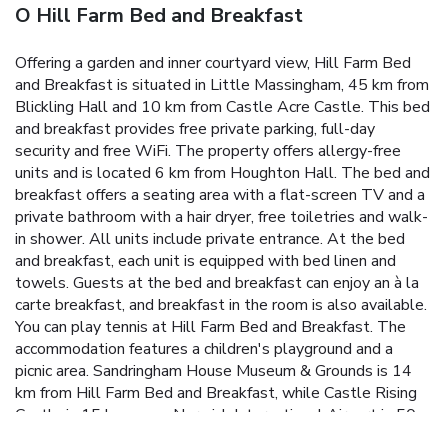
O Hill Farm Bed and Breakfast
Offering a garden and inner courtyard view, Hill Farm Bed
and Breakfast is situated in Little Massingham, 45 km from
Blickling Hall and 10 km from Castle Acre Castle. This bed
and breakfast provides free private parking, full-day
security and free WiFi. The property offers allergy-free
units and is located 6 km from Houghton Hall. The bed and
breakfast offers a seating area with a flat-screen TV and a
private bathroom with a hair dryer, free toiletries and walk-
in shower. All units include private entrance. At the bed
and breakfast, each unit is equipped with bed linen and
towels. Guests at the bed and breakfast can enjoy an à la
carte breakfast, and breakfast in the room is also available.
You can play tennis at Hill Farm Bed and Breakfast. The
accommodation features a children's playground and a
picnic area. Sandringham House Museum & Grounds is 14
km from Hill Farm Bed and Breakfast, while Castle Rising
Castle is 15 km away. Norwich International Airport is 50
km from the property.