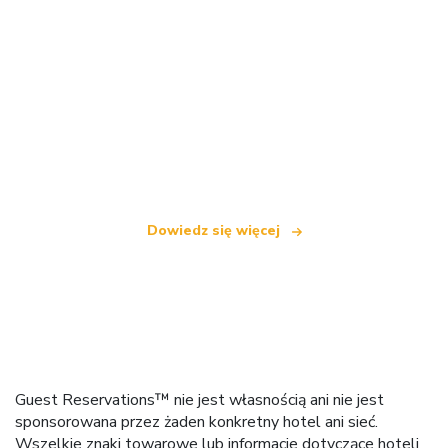
Jesteśmy niezależną siecią turystyczną
oferującą ponad 100 000 hoteli na całym świecie
Dowiedz się więcej
Guest Reservations™ nie jest własnością ani nie jest
sponsorowana przez żaden konkretny hotel ani sieć.
Wszelkie znaki towarowe lub informacje dotyczące hoteli