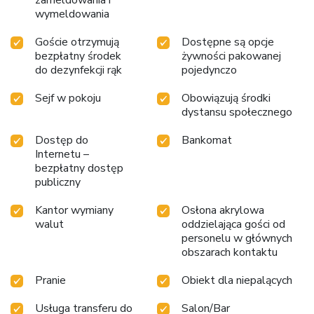
options are constantly available.Upon arrival, make sure to
wymeldowania
explore bar and nightclub to experience enjoyable evening
entertainment within the premises. Throughout the day,
Goście otrzymują
Dostępne są opcje
bezpłatny środek
żywności pakowanej
engage in the entertaining activities available at Holiday Inn
do dezynfekcji rąk
pojedynczo
Express Phuket Patong Beach Central By IHG. Make sure
to discover the readily available beach at hotel.Unwind by
Sejf w pokoju
Obowiązują środki
the pool at hotel and cherish a leisurely moment.Enjoy a
dystansu społecznego
refreshing beverage al fresco at hotel's poolside bar
savoring your preferred concoction. Guests who enjoy
Dostęp do
Bankomat
maintaining their fitness regimen while on holiday can visit
Internetu –
the fitness center provided by hotel.
bezpłatny dostęp
publiczny
Kantor wymiany
Osłona akrylowa
walut
oddzielająca gości od
personelu w głównych
obszarach kontaktu
Pranie
Obiekt dla niepalących
Usługa transferu do
Salon/Bar