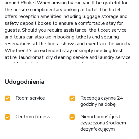
around Phuket.When arriving by car, you'll be grateful for
the on-site complimentary parking at hotel.The hotel
offers reception amenities including luggage storage and
safety deposit boxes to ensure a comfortable stay for
guests. Should you require assistance, the ticket service
and tours can also aid in booking tickets and securing
reservations at the finest shows and events in the vicinity.
Whether it's an extended stay or simply needing fresh
attire, laundromat, dry cleaning service and laundry service
provided by hotel ensures your cherished travel garments
stay spotless and accessible.Your stay will be comfortable
with the presence of room service and daily housekeeping
Udogodnienia
as an in-room amenity for your relaxation and
enjoyment.Need something at the last minute? The
Room service
Recepcja czynna 24
convenience stores has you covered, ensuring your
godziny na dobę
requirements are met without any inconvenience. Smoking
is permitted solely in the specified smoking zones
Centrum fitness
Nieruchomość jest
allocated by hotel.In order to ensure the utmost level of
czyszczona środkiem
relaxation, the guestrooms feature an inviting design and
dezynfekującym
are equipped with all basic necessities, creating a delightful