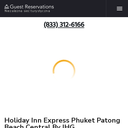
Niezależna sieć turystyczna
(833) 312-6166
Holiday Inn Express Phuket Patong
Beach Central By IHG