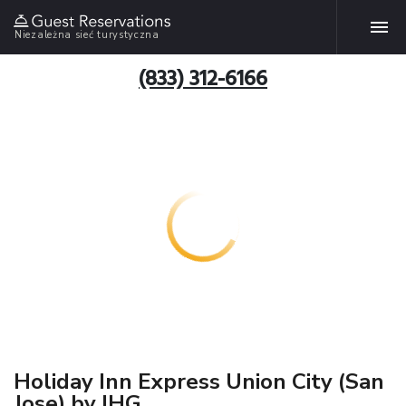
Niezależna sieć turystyczna
(833) 312-6166
Holiday Inn Express Union City (San
Jose) by IHG