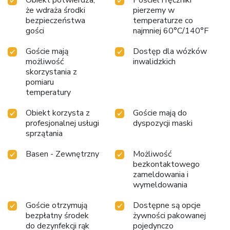
że wdraża środki
pierzemy w
bezpieczeństwa
temperaturze co
gości
najmniej 60°C/140°F
Goście mają
Dostęp dla wózków
możliwość
inwalidzkich
skorzystania z
pomiaru
temperatury
Obiekt korzysta z
Goście mają do
profesjonalnej usługi
dyspozycji maski
sprzątania
Basen - Zewnętrzny
Możliwość
bezkontaktowego
zameldowania i
wymeldowania
Goście otrzymują
Dostępne są opcje
bezpłatny środek
żywności pakowanej
do dezynfekcji rąk
pojedynczo