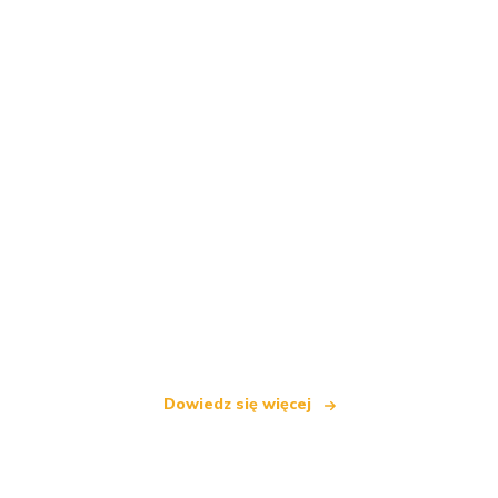
Jesteśmy niezależną siecią turystyczną
oferującą ponad 100 000 hoteli na całym świecie
Dowiedz się więcej