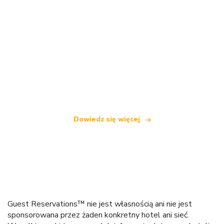
Jesteśmy niezależną siecią turystyczną
oferującą ponad 100 000 hoteli na całym świecie
Dowiedz się więcej
Guest Reservations™ nie jest własnością ani nie jest
sponsorowana przez żaden konkretny hotel ani sieć.