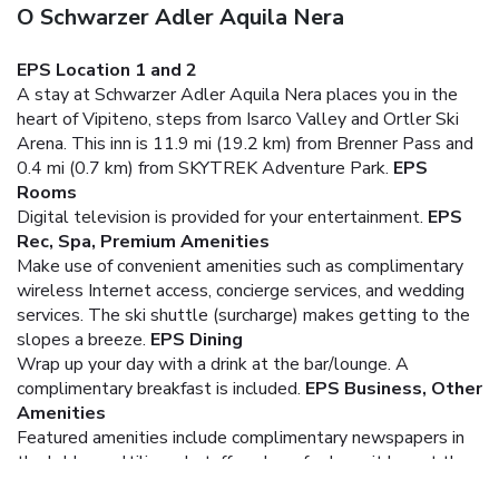
O Schwarzer Adler Aquila Nera
EPS Location 1 and 2
A stay at Schwarzer Adler Aquila Nera places you in the
heart of Vipiteno, steps from Isarco Valley and Ortler Ski
Arena. This inn is 11.9 mi (19.2 km) from Brenner Pass and
0.4 mi (0.7 km) from SKYTREK Adventure Park.
EPS
Rooms
Digital television is provided for your entertainment.
EPS
Rec, Spa, Premium Amenities
Make use of convenient amenities such as complimentary
wireless Internet access, concierge services, and wedding
services. The ski shuttle (surcharge) makes getting to the
slopes a breeze.
EPS Dining
Wrap up your day with a drink at the bar/lounge. A
complimentary breakfast is included.
EPS Business, Other
Amenities
Featured amenities include complimentary newspapers in
the lobby, multilingual staff, and a safe deposit box at the
front desk. Planning an event in Vipiteno? This inn has