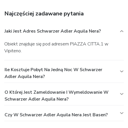
facilities measuring 323 square feet (30 square meters),
including a conference center. A train station pick-up service
Najczęściej zadawane pytania
is available for a surcharge.
Jaki Jest Adres Schwarzer Adler Aquila Nera?
Obiekt znajduje się pod adresem PIAZZA CITTA,1 w
Vipiteno.
Ile Kosztuje Pobyt Na Jedną Noc W Schwarzer
Adler Aquila Nera?
O Której Jest Zameldowanie I Wymeldowanie W
Schwarzer Adler Aquila Nera?
Czy W Schwarzer Adler Aquila Nera Jest Basen?