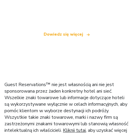
Jesteśmy niezależną siecią turystyczną
oferującą ponad 100 000 hoteli na całym świecie
Dowiedz się więcej
Guest Reservations™ nie jest własnością ani nie jest
sponsorowana przez żaden konkretny hotel ani sieć.
Wszelkie znaki towarowe lub informacje dotyczące hoteli
są wykorzystywane wyłącznie w celach informacyjnych, aby
pomóc klientom w wyborze destynacji ich podróży.
Wszystkie takie znaki towarowe, marki i nazwy firm są
zastrzeżonymi znakami towarowymi lub stanowią własność
intelektualną ich właścicieli.
Kliknij tutaj
, aby uzyskać więcej