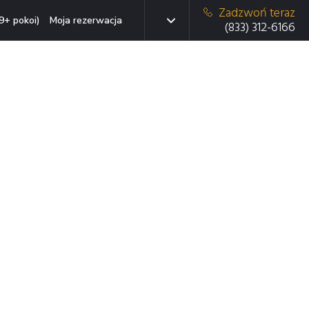
Zadzwoń teraz
9+ pokoi)
Moja rezerwacja
(833) 312-6166