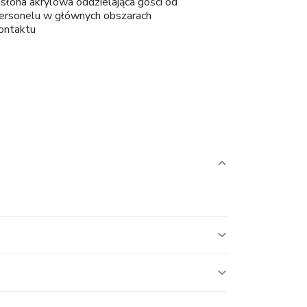
słona akrylowa oddzielająca gości od
ersonelu w głównych obszarach
ontaktu