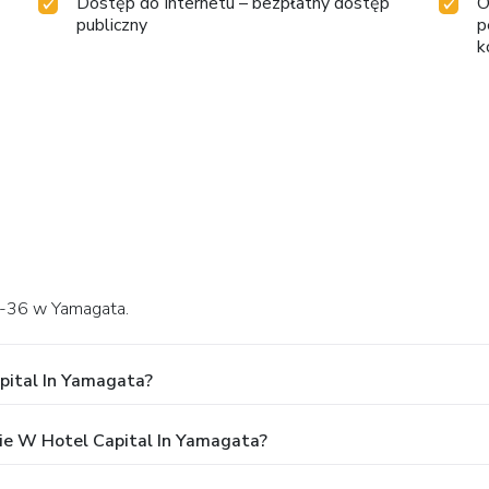
Dostęp do Internetu – bezpłatny dostęp
O
publiczny
p
k
2-36 w Yamagata.
pital In Yamagata?
e W Hotel Capital In Yamagata?