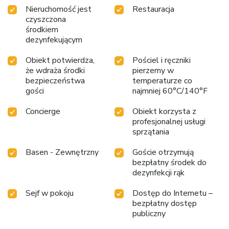
Nieruchomość jest
Restauracja
czyszczona
środkiem
dezynfekującym
Obiekt potwierdza,
Pościel i ręczniki
że wdraża środki
pierzemy w
bezpieczeństwa
temperaturze co
gości
najmniej 60°C/140°F
Concierge
Obiekt korzysta z
profesjonalnej usługi
sprzątania
Basen - Zewnętrzny
Goście otrzymują
bezpłatny środek do
dezynfekcji rąk
Sejf w pokoju
Dostęp do Internetu –
bezpłatny dostęp
publiczny