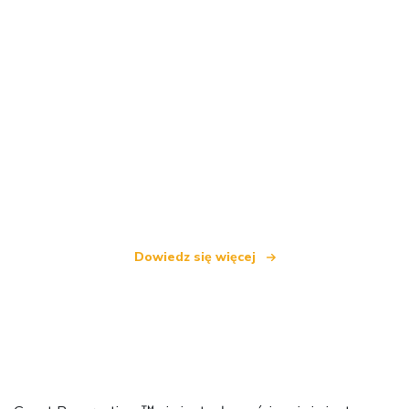
Jesteśmy niezależną siecią turystyczną
oferującą ponad 100 000 hoteli na całym świecie
Dowiedz się więcej