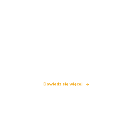
Jesteśmy niezależną siecią turystyczną
oferującą ponad 100 000 hoteli na całym świecie
Dowiedz się więcej