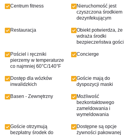
Centrum fitness
Nieruchomość jest
czyszczona środkiem
dezynfekującym
Restauracja
Obiekt potwierdza, że
wdraża środki
bezpieczeństwa gości
Pościel i ręczniki
Concierge
pierzemy w temperaturze
co najmniej 60°C/140°F
Dostęp dla wózków
Goście mają do
inwalidzkich
dyspozycji maski
Basen - Zewnętrzny
Możliwość
bezkontaktowego
zameldowania i
wymeldowania
Goście otrzymują
Dostępne są opcje
bezpłatny środek do
żywności pakowanej