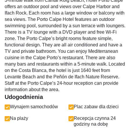
3-minute walk from Cantal Roig Beach, Hotel Porto Calpe
offers an outdoor pool and views over Calpe Harbor and
Ifach Rock. Each room has a large window or balcony with
sea views. The Porto Calpe Hotel features an outdoor
swimming pool, surrounded by a sun terrace with loungers.
There is a TV lounge with a DVD player and free Wi-Fi
zone. The Porto Calpe’s bright rooms feature simple,
functional design. They are all air conditioned and have a
TV and private bathroom. You can enjoy Mediterranean
cuisine in the Calpe Porto’s restaurant. There are also
many bars and restaurants within a 5-minute walk. Located
on the Costa Blanca, the hotel is just 1640 feet from
Levante Beach and the Peñón de Ifach Nature Reserve.
Staff at the Porto Calpe’s 24-hour reception can provide
information about the area.
Udogodnienia
Wynajem samochodów
Plac zabaw dla dzieci
Na plaży
Recepcja czynna 24
godziny na dobę