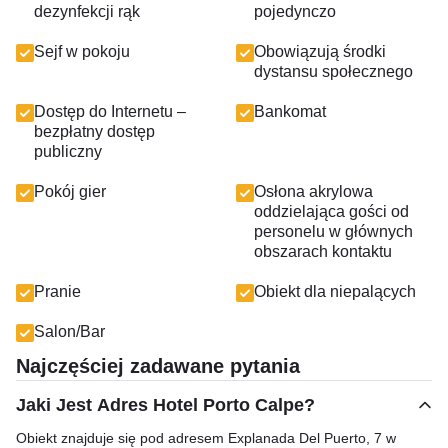
dezynfekcji rąk
pojedynczo
Sejf w pokoju
Obowiązują środki
dystansu społecznego
Dostęp do Internetu –
Bankomat
bezpłatny dostęp
publiczny
Pokój gier
Osłona akrylowa
oddzielająca gości od
personelu w głównych
obszarach kontaktu
Pranie
Obiekt dla niepalących
Salon/Bar
Najczęściej zadawane pytania
Jaki Jest Adres Hotel Porto Calpe?
Obiekt znajduje się pod adresem Explanada Del Puerto, 7 w