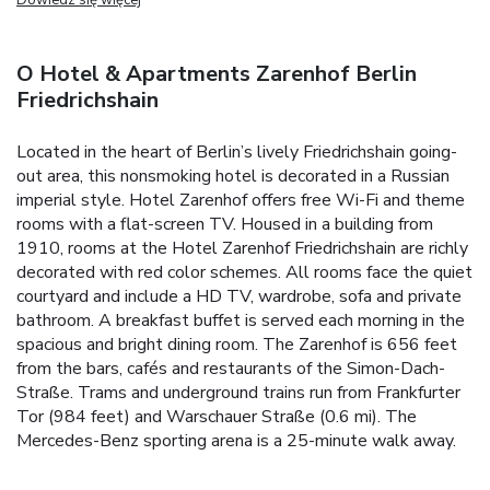
O Hotel & Apartments Zarenhof Berlin
Friedrichshain
Located in the heart of Berlin’s lively Friedrichshain going-
out area, this nonsmoking hotel is decorated in a Russian
imperial style. Hotel Zarenhof offers free Wi-Fi and theme
rooms with a flat-screen TV. Housed in a building from
1910, rooms at the Hotel Zarenhof Friedrichshain are richly
decorated with red color schemes. All rooms face the quiet
courtyard and include a HD TV, wardrobe, sofa and private
bathroom. A breakfast buffet is served each morning in the
spacious and bright dining room. The Zarenhof is 656 feet
from the bars, cafés and restaurants of the Simon-Dach-
Straße. Trams and underground trains run from Frankfurter
Tor (984 feet) and Warschauer Straße (0.6 mi). The
Mercedes-Benz sporting arena is a 25-minute walk away.