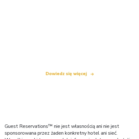
Jesteśmy niezależną siecią turystyczną
oferującą ponad 100 000 hoteli na całym świecie
Dowiedz się więcej
Guest Reservations™ nie jest własnością ani nie jest
sponsorowana przez żaden konkretny hotel ani sieć.