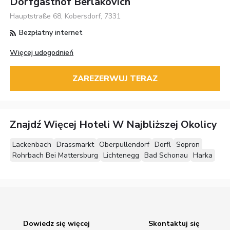
Dorfgasthof Berlakovich
Hauptstraße 68, Kobersdorf, 7331
Bezpłatny internet
Więcej udogodnień
ZAREZERWUJ TERAZ
Znajdź Więcej Hoteli W Najbliższej Okolicy
Lackenbach
Drassmarkt
Oberpullendorf
Dorfl
Sopron
Rohrbach Bei Mattersburg
Lichtenegg
Bad Schonau
Harka
Dowiedz się więcej
Skontaktuj się