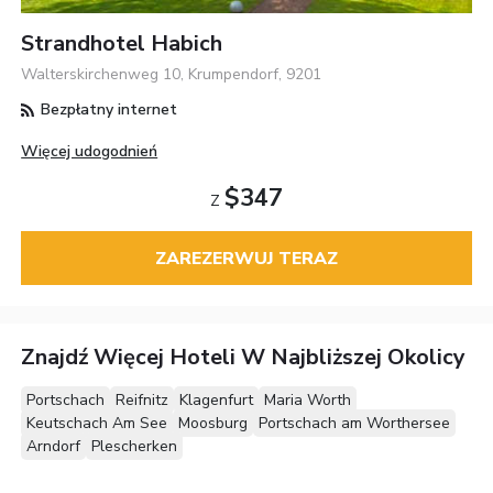
Strandhotel Habich
Walterskirchenweg 10, Krumpendorf, 9201
Bezpłatny internet
Więcej udogodnień
$347
Z
ZAREZERWUJ TERAZ
Znajdź Więcej Hoteli W Najbliższej Okolicy
Portschach
Reifnitz
Klagenfurt
Maria Worth
Keutschach Am See
Moosburg
Portschach am Worthersee
Arndorf
Plescherken