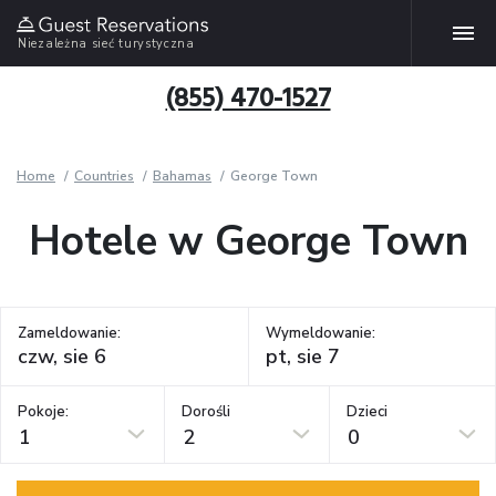
Niezależna sieć turystyczna
(855) 470-1527
Home
Countries
Bahamas
George Town
Hotele w George Town
Zameldowanie:
Wymeldowanie:
Pokoje:
Dorośli
Dzieci
1
2
0