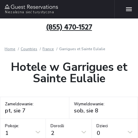
Niezależna sieć turystyczna
(855) 470-1527
Home
Countries
France
Garrigues et Sainte Eulalie
Hotele w Garrigues et
Sainte Eulalie
Zameldowanie:
Wymeldowanie:
Pokoje:
Dorośli
Dzieci
1
2
0