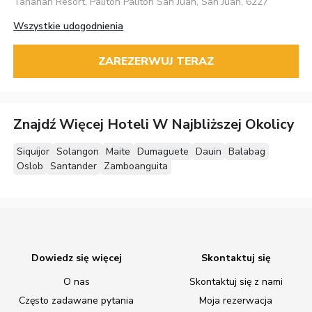
Tahanan Resort, Paliton Paliton San Juan, San Juan, 6227
Wszystkie udogodnienia
ZAREZERWUJ TERAZ
Znajdź Więcej Hoteli W Najbliższej Okolicy
Siquijor
Solangon
Maite
Dumaguete
Dauin
Balabag
Oslob
Santander
Zamboanguita
Dowiedz się więcej
Skontaktuj się
O nas
Skontaktuj się z nami
Często zadawane pytania
Moja rezerwacja