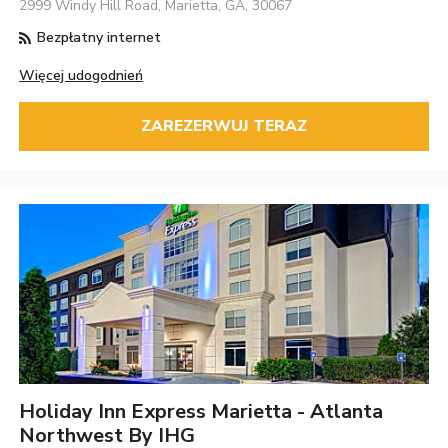
2999 Windy Hill Road, Marietta, GA, 30067
Bezpłatny internet
Więcej udogodnień
ZAREZERWUJ TERAZ
Holiday Inn Express Marietta - Atlanta
Northwest By IHG