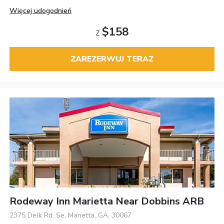
Więcej udogodnień
$158
Z
ZAREZERWUJ TERAZ
Rodeway Inn Marietta Near Dobbins ARB
2375 Delk Rd. Se, Marietta, GA, 30067