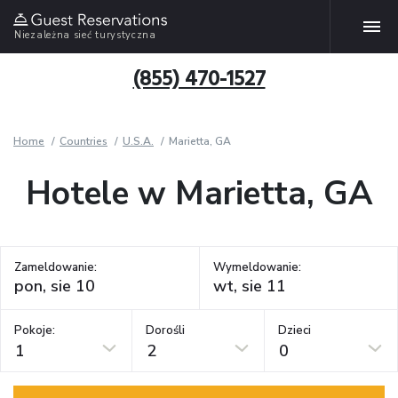
Niezależna sieć turystyczna
(855) 470-1527
Home
Countries
U.S.A.
Marietta, GA
Hotele w Marietta, GA
Zameldowanie:
Wymeldowanie:
Pokoje:
Dorośli
Dzieci
1
2
0