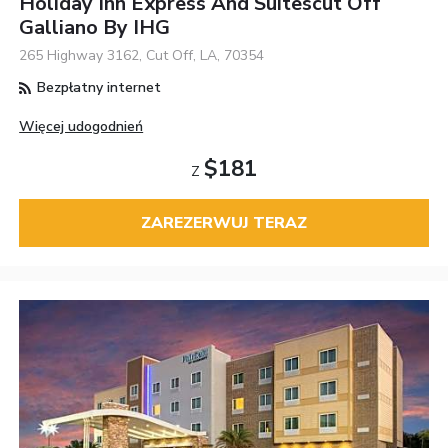
Holiday Inn Express And Suitescut Off
Galliano By IHG
265 Highway 3162, Cut Off, LA, 70354
Bezpłatny internet
Więcej udogodnień
$181
Z
ZAREZERWUJ TERAZ