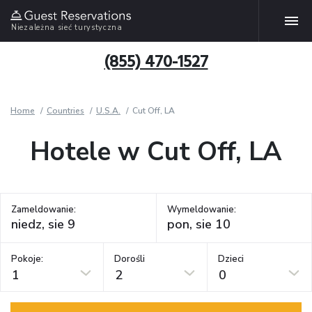
Niezależna sieć turystyczna
(855) 470-1527
Home
Countries
U.S.A.
Cut Off, LA
Hotele w Cut Off, LA
Zameldowanie:
Wymeldowanie:
Pokoje:
Dorośli
Dzieci
1
2
0