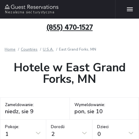
Niezależna sieć turystyczna
(855) 470-1527
Home
Countries
U.S.A.
East Grand Forks, MN
Hotele w East Grand
Forks, MN
Zameldowanie:
Wymeldowanie:
Pokoje:
Dorośli
Dzieci
1
2
0