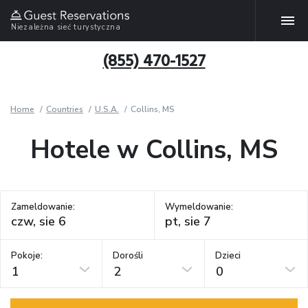
Niezależna sieć turystyczna
(855) 470-1527
Home
Countries
U.S.A.
Collins, MS
Hotele w Collins, MS
Zameldowanie:
Wymeldowanie:
Pokoje:
Dorośli
Dzieci
1
2
0