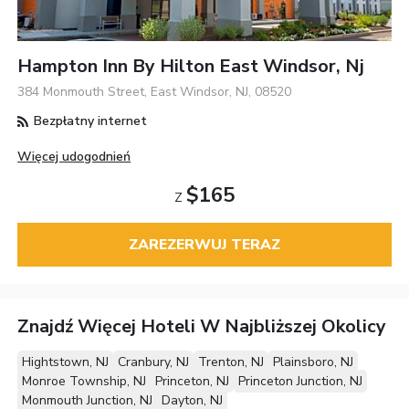
Hampton Inn By Hilton East Windsor, Nj
384 Monmouth Street, East Windsor, NJ, 08520
Bezpłatny internet
Więcej udogodnień
$165
Z
ZAREZERWUJ TERAZ
Znajdź Więcej Hoteli W Najbliższej Okolicy
Hightstown, NJ
Cranbury, NJ
Trenton, NJ
Plainsboro, NJ
Monroe Township, NJ
Princeton, NJ
Princeton Junction, NJ
Monmouth Junction, NJ
Dayton, NJ