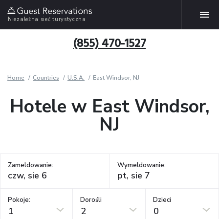
Niezależna sieć turystyczna
(855) 470-1527
Home
Countries
U.S.A.
East Windsor, NJ
Hotele w East Windsor,
NJ
Zameldowanie:
Wymeldowanie:
Pokoje:
Dorośli
Dzieci
1
2
0