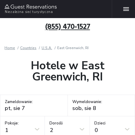
Niezależna sieć turystyczna
(855) 470-1527
Home
Countries
U.S.A.
East Greenwich, RI
Hotele w East
Greenwich, RI
Zameldowanie:
Wymeldowanie:
Pokoje:
Dorośli
Dzieci
1
2
0