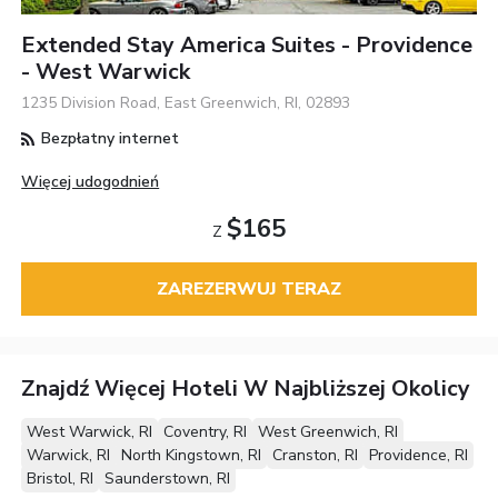
Extended Stay America Suites - Providence
- West Warwick
1235 Division Road, East Greenwich, RI, 02893
Bezpłatny internet
Więcej udogodnień
$165
Z
ZAREZERWUJ TERAZ
Znajdź Więcej Hoteli W Najbliższej Okolicy
West Warwick, RI
Coventry, RI
West Greenwich, RI
Warwick, RI
North Kingstown, RI
Cranston, RI
Providence, RI
Bristol, RI
Saunderstown, RI