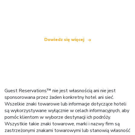
Jesteśmy niezależną siecią turystyczną
oferującą ponad 100 000 hoteli na całym świecie
Dowiedz się więcej
Guest Reservations™ nie jest własnością ani nie jest
sponsorowana przez żaden konkretny hotel ani sieć.
Wszelkie znaki towarowe lub informacje dotyczące hoteli
są wykorzystywane wyłącznie w celach informacyjnych, aby
pomóc klientom w wyborze destynacji ich podróży.
Wszystkie takie znaki towarowe, marki i nazwy firm są
zastrzeżonymi znakami towarowymi lub stanowią własność