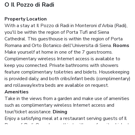
O Il Pozzo di Radi
Property Location
With a stay at Il Pozzo di Radi in Monteroni d'Arbia (Radi),
you'll be within the region of Porta Tufi and Siena
Cathedral. This guesthouse is within the region of Porta
Romana and Orto Botanico dell'Universita di Siena.
Rooms
Make yourself at home in one of the 7 guestrooms.
Complimentary wireless Internet access is available to
keep you connected. Private bathrooms with showers
feature complimentary toiletries and bidets. Housekeeping
is provided daily, and both cribs/infant beds (complimentary)
and rollaway/extra beds are available on request.
Amenities
Take in the views from a garden and make use of amenities
such as complimentary wireless Internet access and
tour/ticket assistance.
Dining
Enjoy a satisfying meal at a restaurant serving guests of Il
Pozzo di Radi. Quench your thirst with your favorite drink at
a bar/lounge. A complimentary full breakfast is served daily.