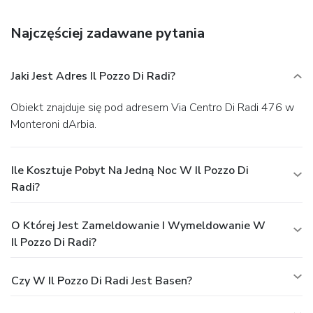
Business, Other Amenities
Featured amenities include a 24-hour front desk, luggage
Najczęściej zadawane pytania
storage, and a library. Free self parking is available onsite.
Jaki Jest Adres Il Pozzo Di Radi?
Obiekt znajduje się pod adresem Via Centro Di Radi 476 w
Monteroni dArbia.
Ile Kosztuje Pobyt Na Jedną Noc W Il Pozzo Di
Radi?
O Której Jest Zameldowanie I Wymeldowanie W
Il Pozzo Di Radi?
Czy W Il Pozzo Di Radi Jest Basen?