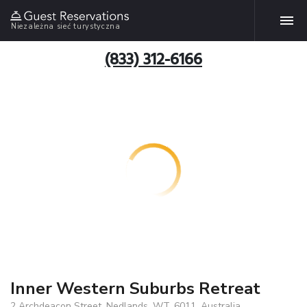
Niezależna sieć turystyczna
(833) 312-6166
Inner Western Suburbs Retreat
2 Archdeacon Street, Nedlands, WT, 6011, Australia