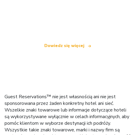
Jesteśmy niezależną siecią turystyczną
oferującą ponad 100 000 hoteli na całym świecie
Dowiedz się więcej
Guest Reservations™ nie jest własnością ani nie jest
sponsorowana przez żaden konkretny hotel ani sieć.
Wszelkie znaki towarowe lub informacje dotyczące hoteli
są wykorzystywane wyłącznie w celach informacyjnych, aby
pomóc klientom w wyborze destynacji ich podróży.
Wszystkie takie znaki towarowe, marki i nazwy firm są