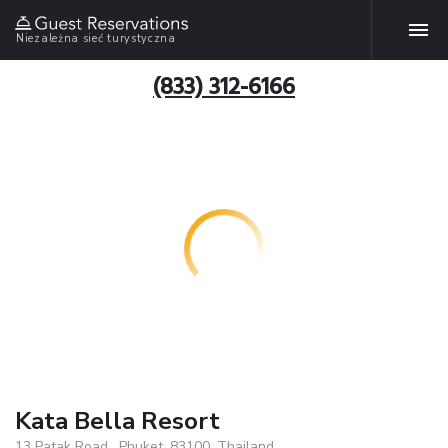
Niezależna sieć turystyczna
(833) 312-6166
Kata Bella Resort
13 Patak Road , Phuket, 83100, Thailand