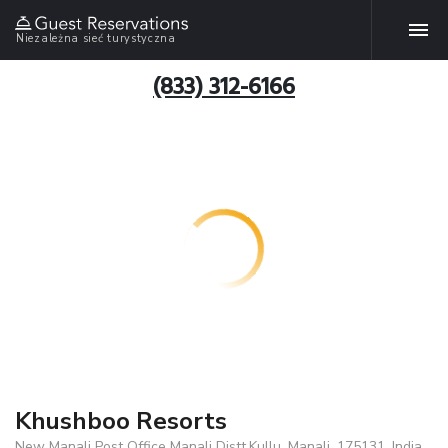
Niezależna sieć turystyczna
(833) 312-6166
Khushboo Resorts
New Manali Post Office Manali Distt.Kullu, Manali, 175131, India