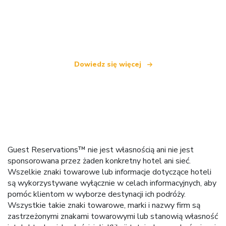
Jesteśmy niezależną siecią turystyczną
oferującą ponad 100 000 hoteli na całym świecie
Dowiedz się więcej
Guest Reservations™ nie jest własnością ani nie jest
sponsorowana przez żaden konkretny hotel ani sieć.
Wszelkie znaki towarowe lub informacje dotyczące hoteli
są wykorzystywane wyłącznie w celach informacyjnych, aby
pomóc klientom w wyborze destynacji ich podróży.
Wszystkie takie znaki towarowe, marki i nazwy firm są
zastrzeżonymi znakami towarowymi lub stanowią własność