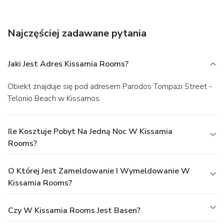
Featured amenities include express check-in, multilingual
staff, and luggage storage. For a surcharge, guests may use
a shuttle from the airport to the hotel (available 24 hours)
Najczęściej zadawane pytania
and a ferry terminal shuttle.
Jaki Jest Adres Kissamia Rooms?
Obiekt znajduje się pod adresem Parodos Tompazi Street -
Telonio Beach w Kissamos.
Ile Kosztuje Pobyt Na Jedną Noc W Kissamia
Rooms?
O Której Jest Zameldowanie I Wymeldowanie W
Kissamia Rooms?
Czy W Kissamia Rooms Jest Basen?