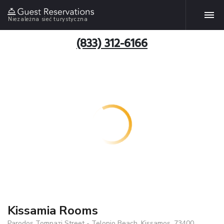
Niezależna sieć turystyczna
(833) 312-6166
Kissamia Rooms
Parodos Tompazi Street - Telonio Beach, Kissamos, 73400,