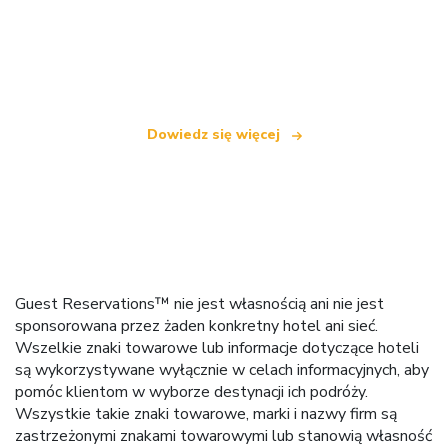
Jesteśmy niezależną siecią turystyczną
oferującą ponad 100 000 hoteli na całym świecie
Dowiedz się więcej
Guest Reservations™ nie jest własnością ani nie jest
sponsorowana przez żaden konkretny hotel ani sieć.
Wszelkie znaki towarowe lub informacje dotyczące hoteli
są wykorzystywane wyłącznie w celach informacyjnych, aby
pomóc klientom w wyborze destynacji ich podróży.
Wszystkie takie znaki towarowe, marki i nazwy firm są
zastrzeżonymi znakami towarowymi lub stanowią własność