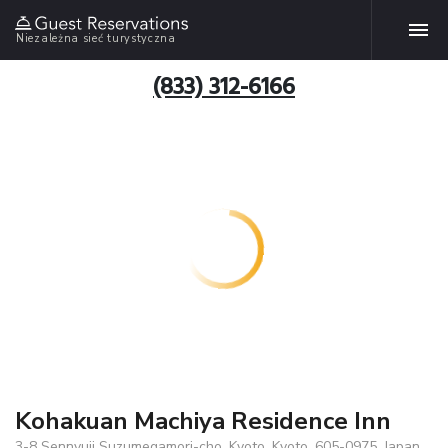
Niezależna sieć turystyczna
(833) 312-6166
Kohakuan Machiya Residence Inn
3-8 Sennyuji Suzumegamori-cho, Kyoto, Kyoto, 605-0975, Japan