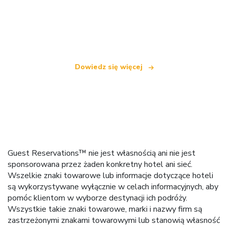
Jesteśmy niezależną siecią turystyczną
oferującą ponad 100 000 hoteli na całym świecie
Dowiedz się więcej
Guest Reservations™ nie jest własnością ani nie jest
sponsorowana przez żaden konkretny hotel ani sieć.
Wszelkie znaki towarowe lub informacje dotyczące hoteli
są wykorzystywane wyłącznie w celach informacyjnych, aby
pomóc klientom w wyborze destynacji ich podróży.
Wszystkie takie znaki towarowe, marki i nazwy firm są
zastrzeżonymi znakami towarowymi lub stanowią własność