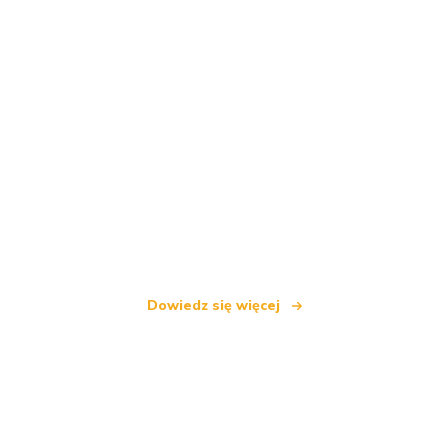
Jesteśmy niezależną siecią turystyczną
oferującą ponad 100 000 hoteli na całym świecie
Dowiedz się więcej