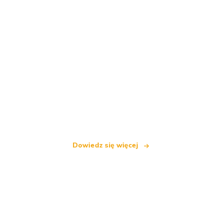
Jesteśmy niezależną siecią turystyczną
oferującą ponad 100 000 hoteli na całym świecie
Dowiedz się więcej