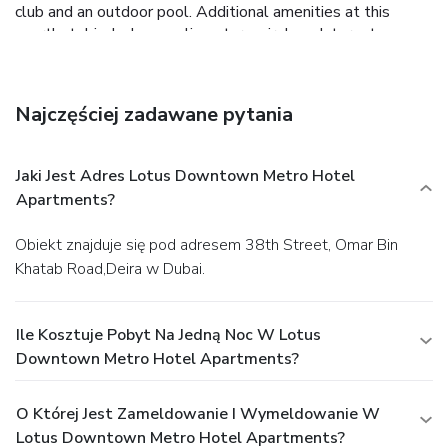
club and an outdoor pool. Additional amenities at this
aparthotel include complimentary wireless Internet access
and concierge services.
Dining
Stop by the aparthotel's restaurant for lunch or dinner.
Dining is also available at the coffee shop/café, and room
Najczęściej zadawane pytania
service (during limited hours) is provided. Buffet breakfasts
are available daily from 7 AM to 10 AM for a fee.
Business, Other Amenities
Jaki Jest Adres Lotus Downtown Metro Hotel
Featured amenities include a business center,
Apartments?
complimentary newspapers in the lobby, and dry
cleaning/laundry services. A roundtrip airport shuttle is
Obiekt znajduje się pod adresem 38th Street, Omar Bin
provided for a surcharge (available 24 hours), and free self
Khatab Road,Deira w Dubai.
parking is available onsite.
Ile Kosztuje Pobyt Na Jedną Noc W Lotus
Downtown Metro Hotel Apartments?
O Której Jest Zameldowanie I Wymeldowanie W
Lotus Downtown Metro Hotel Apartments?